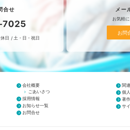
問合せ
メー
お気軽に
-7025
お問
定休日
土・日・祝日
会社概要
関
ごあいさつ
個
採用情報
著
お知らせ一覧
サ
お問合せ