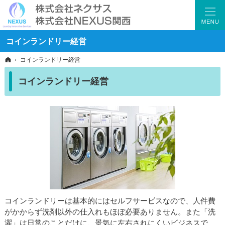
コインランドリー管理代行、修理対応、各種お困りごとはお見積り無料の当社へ。
コインランドリー現金回収・店舗清掃・コールセンターならネクサス
コインランドリー経営
ホーム
コインランドリー経営
コインランドリー経営
コインランドリーは基本的にはセルフサービスなので、人件費
がかからず洗剤以外の仕入れもほぼ必要ありません。また「洗
濯」は日常のことだけに、景気に左右されにくいビジネスで