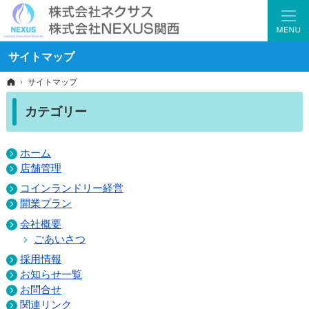
コインランドリー管理代行、修理対応、各種お困りごとはお見積り無料の当社へ。
コインランドリー現金回収・店舗清掃・コールセンターならネクサス
サイトマップ
ホーム
サイトマップ
カテゴリー
ホーム
店舗管理
コインランドリー経営
開業プラン
会社概要
ごあいさつ
採用情報
お知らせ一覧
お問合せ
関連リンク