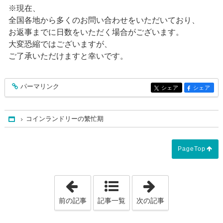
※現在、
全国各地から多くのお問い合わせをいただいており、
お返事までに日数をいただく場合がございます。
大変恐縮ではございますが、
ご了承いただけますと幸いです。
パーマリンク
entry172
シェア
シェア
entry172
entry172
コインランドリーの繁忙期
Home
PageTop
「コインランドリーの春」
「週末の雨、そ
前の記事
記事一覧
次の記事