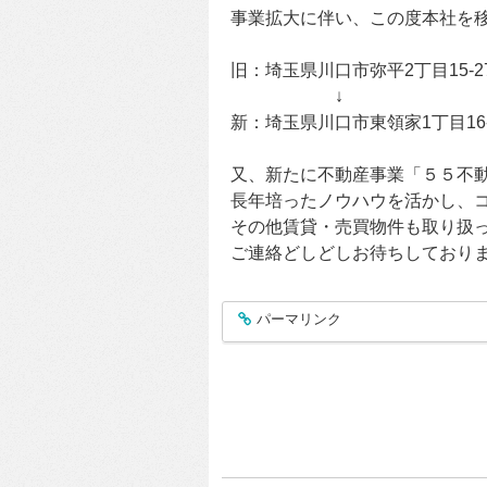
事業拡大に伴い、この度本社を
旧：埼玉県川口市弥平2丁目15-2
↓
新：埼玉県川口市東領家1丁目16-
又、新たに不動産事業「５５不
長年培ったノウハウを活かし、
その他賃貸・売買物件も取り扱
ご連絡どしどしお待ちしており
パーマリンク
entry151