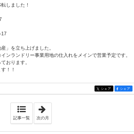
移転しました！
7
17
動産」を立ち上げました。
コインランドリー事業用地の仕入れをメインで営業予定です。
っております。
ます！！
シェア
シェア
entry151
entry151
「2020年12月」
記事一覧
次の月