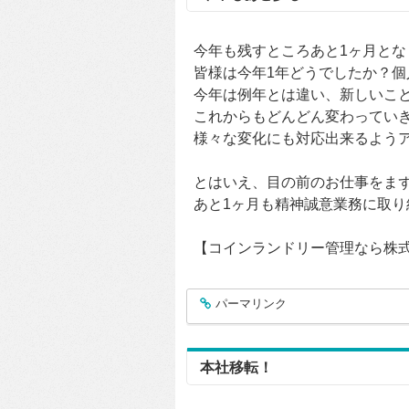
今年も残すところあと1ヶ月とな
皆様は今年1年どうでしたか？
今年は例年とは違い、新しいこ
これからもどんどん変わってい
様々な変化にも対応出来るよう
とはいえ、目の前のお仕事をま
あと1ヶ月も精神誠意業務に取り
【コインランドリー管理なら株
パーマリンク
entry152
本社移転！