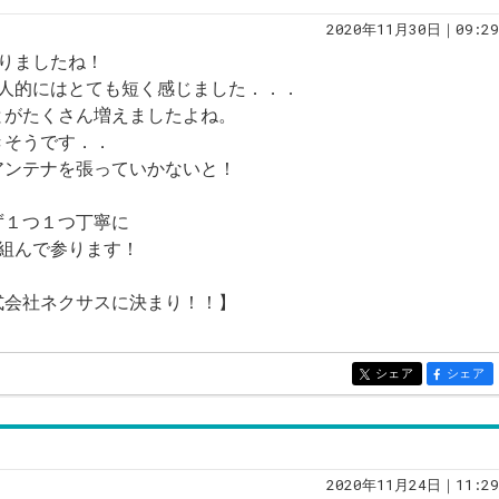
2020年11月30日｜09:29
りましたね！
個人的にはとても短く感じました．．．
とがたくさん増えましたよね。
きそうです．．
アンテナを張っていかないと！
ず１つ１つ丁寧に
組んで参ります！
式会社ネクサスに決まり！！】
シェア
シェア
entry152
entry152
2020年11月24日｜11:29