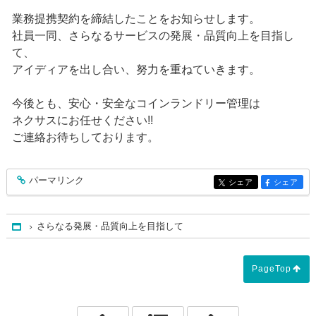
業務提携契約を締結したことをお知らせします。
社員一同、さらなるサービスの発展・品質向上を目指し
て、
アイディアを出し合い、努力を重ねていきます。
今後とも、安心・安全なコインランドリー管理は
ネクサスにお任せください!!
ご連絡お待ちしております。
パーマリンク
entry159
シェア
シェア
entry159
entry159
さらなる発展・品質向上を目指して
Home
PageTop
「謹賀新年！！」
「コインランド